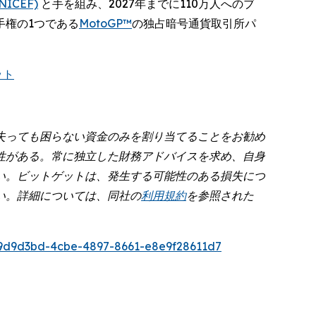
ICEF)
と手を組み、2027年までに110万人へのブ
手権の1つである
MotoGP™
の独占暗号通貨取引所パ
ット
失っても困らない資金のみを割り当てることをお勧め
性がある。常に独立した財務アドバイスを求め、自身
い。ビットゲットは、発生する可能性のある損失につ
い。詳細については、同社の
利用規約
を参照された
9d9d3bd-4cbe-4897-8661-e8e9f28611d7