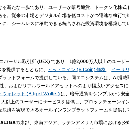
おける新たな一歩であり、ユーザーが暗号通貨、トークン化株
る。従来の市場とデジタル市場を低コストかつ迅速な執行で結び
トに、シームレスに移動できる統合された投資環境を構築して
バーサル取引所 (UEX) であり、1億2,000万人以上のユ
スを提供するとともに、
ビットコイン (Bitcoin) 価格
、
イーサリア
プラットフォームで提供している。同エコシステムは、AI搭載
相互運用性、およびリアルワールドアセットへのより幅広いアクセ
レット (Bitget Wallet)
は、暗号通貨をシンプルかつ安
0万人以上のユーザーにサービスを提供し、ブロックチェーンイ
な決済を実現できるオールインワンプラットフォームを提供し
LALIGA
の東部、東南アジア、ラテンアメリカ市場における公