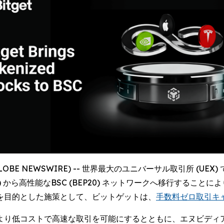
GLOBE NEWSWIRE) -- 世界最大のユニバーサル取引所 (UEX)
reum) から高性能なBSC (BEP20) ネットワークへ移行す
を目的とした施策として、ビットゲットは、
手数料ゼロ取引キ
コストで高速な取引を可能にするとともに、エヌビディア (Nvid