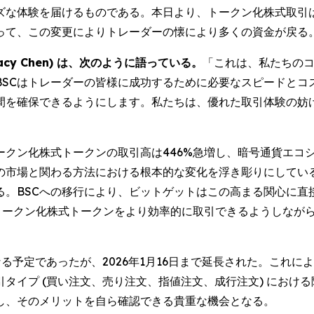
ズな体験を届けるものである。本日より、トークン化株式取引は
って、この変更によりトレーダーの懐により多くの資金が戻る
cy Chen) は、次のように語っている。
「これは、私たちの
BSCはトレーダーの皆様に成功するために必要なスピードとコ
間を確保できるようにします。私たちは、優れた取引体験の妨
ークン化株式トークンの取引高は446%急増し、暗号通貨エコ
の市場と関わる方法における根本的な変化を浮き彫りにしてい
る。BSCへの移行により、ビットゲットはこの高まる関心に直
on) などのトークン化株式トークンをより効率的に取引できるよう
る予定であったが、2026年1月16日まで延長された。これ
タイプ (買い注文、売り注文、指値注文、成行注文) におけ
し、そのメリットを自ら確認できる貴重な機会となる。