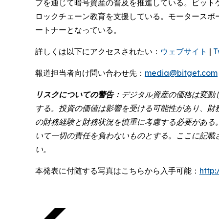
プを通じて暗号資産の普及を推進している。ビット
ロックチェーン教育を支援している。モータースポ
ートナーとなっている。
詳しくは以下にアクセスされたい：
ウェブサイト
|
T
報道担当者向け問い合わせ先：
media@bitget.com
リスクについての警告：
デジタル資産の価格は変動
する。投資の価値は影響を受ける可能性があり、財
の財務経験と財務状況を慎重に考慮する必要がある
いて一切の責任を負わないものとする。ここに記載
い。
本発表に付随する写真はこちらから入手可能：
http