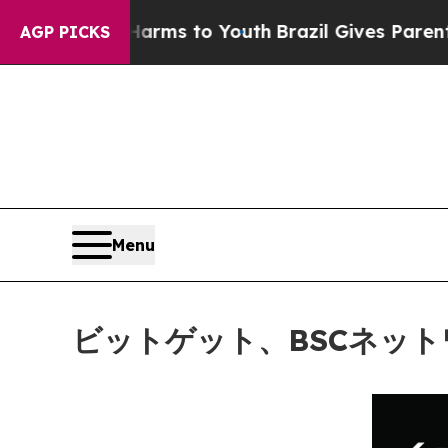
bate Harms to Youth
Brazil Gives Parents Social 
AGP PICKS
Menu
ビットゲット、BSCネッ