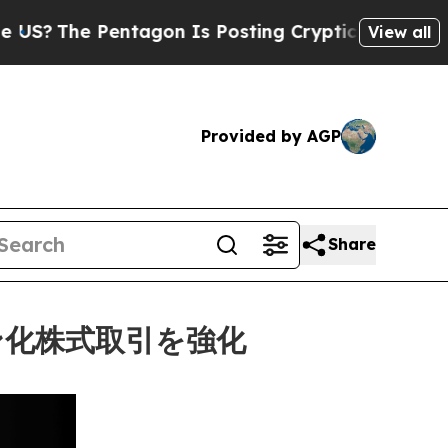
 Pentagon Is Posting Cryptic Biblical Messages 
View all
Provided by AGP
Share
ン化株式取引を強化