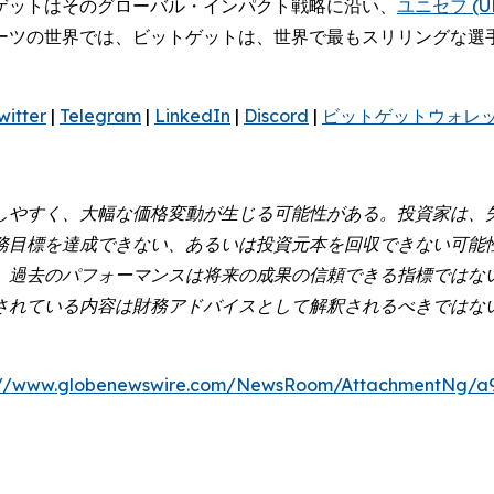
ゲットはそのグローバル・インパクト戦略に沿い、
ユニセフ (UN
ーツの世界では、ビットゲットは、世界で最もスリリングな選
witter
|
Telegram
|
LinkedIn
|
Discord
|
ビットゲットウォレ
しやすく、大幅な価格変動が生じる可能性がある。投資家は、
務目標を達成できない、あるいは投資元本を回収できない可能
。過去のパフォーマンスは将来の成果の信頼できる指標ではな
されている内容は財務アドバイスとして解釈されるべきではな
://www.globenewswire.com/NewsRoom/AttachmentNg/a