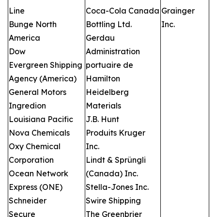
Line
Coca-Cola Canada
Grainger
Bunge North
Bottling Ltd.
Inc.
America
Gerdau
Dow
Administration
Evergreen Shipping
portuaire de
Agency (America)
Hamilton
General Motors
Heidelberg
Ingredion
Materials
Louisiana Pacific
J.B. Hunt
Nova Chemicals
Produits Kruger
Oxy Chemical
Inc.
Corporation
Lindt & Sprüngli
Ocean Network
(Canada) Inc.
Express (ONE)
Stella-Jones Inc.
Schneider
Swire Shipping
Secure
The Greenbrier