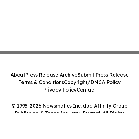
About
Press Release Archive
Submit Press Release
Terms & Conditions
Copyright/DMCA Policy
Privacy Policy
Contact
© 1995-2026 Newsmatics Inc. dba Affinity Group
Publishing & Texas Industry Journal. All Rights
Reserved.
Cookie Settings / Your Privacy Choices