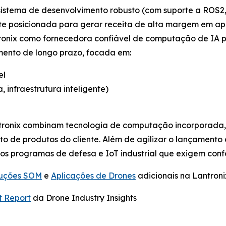
istema de desenvolvimento robusto (com suporte a ROS2,
te posicionada para gerar receita de alta margem em apl
tronix como fornecedora confiável de computação de IA 
mento de longo prazo, focada em:
el
, infraestrutura inteligente)
ntronix combinam tecnologia de computação incorporada,
nto de produtos do cliente. Além de agilizar o lançament
ros programas de defesa e IoT industrial que exigem co
luções SOM
e
Aplicações de Drones
adicionais na Lantroni
t Report
da Drone Industry Insights