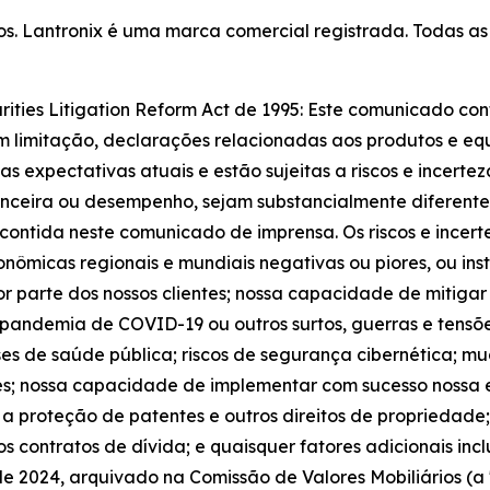
ados. Lantronix é uma marca comercial registrada. Todas 
rities Litigation Reform Act de 1995: Este comunicado c
 sem limitação, declarações relacionadas aos produtos e eq
 expectativas atuais e estão sujeitas a riscos e incerte
nanceira ou desempenho, sejam substancialmente diferentes
contida neste comunicado de imprensa. Os riscos e incert
conômicas regionais e mundiais negativas ou piores, ou in
or parte dos nossos clientes; nossa capacidade de mitiga
pandemia de COVID-19 ou outros surtos, guerras e tensõe
rises de saúde pública; riscos de segurança cibernética; m
es; nossa capacidade de implementar com sucesso nossa e
 a proteção de patentes e outros direitos de propriedade
sos contratos de dívida; e quaisquer fatores adicionais inc
de 2024, arquivado na Comissão de Valores Mobiliários (a