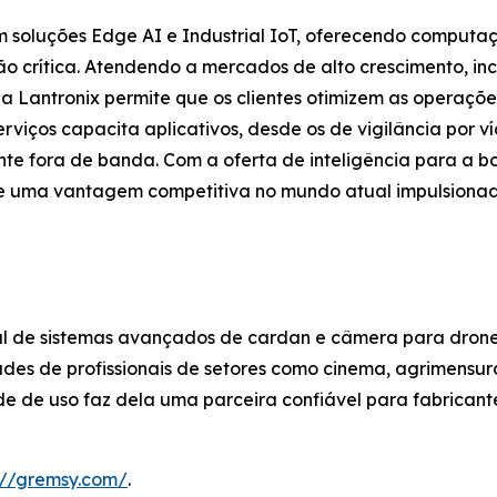
em soluções Edge AI e Industrial IoT, oferecendo computa
 crítica. Atendendo a mercados de alto crescimento, incl
 a Lantronix permite que os clientes otimizem as operaçõ
viços capacita aplicativos, desde os de vigilância por ví
ente fora de banda. Com a oferta de inteligência para a b
 e uma vantagem competitiva no mundo atual impulsionad
 de sistemas avançados de cardan e câmera para drones
ades de profissionais de setores como cinema, agrimensu
de de uso faz dela uma parceira confiável para fabrican
://gremsy.com/
.