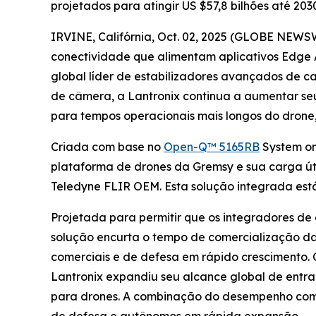
projetados para atingir US $57,8 bilhões até 203
IRVINE, Califórnia, Oct. 02, 2025 (GLOBE NEWS
conectividade que alimentam aplicativos Edge 
global líder de estabilizadores avançados de ca
de câmera, a Lantronix continua a aumentar se
para tempos operacionais mais longos do drone
Criada com base no
Open-Q™ 5165RB
System on
plataforma de drones da Gremsy e sua carga út
Teledyne FLIR OEM. Esta solução integrada está
Projetada para permitir que os integradores de
solução encurta o tempo de comercialização da 
comerciais e de defesa em rápido crescimento. 
Lantronix expandiu seu alcance global de entr
para drones. A combinação do desempenho com 
de defesa e autônomos em rápida expansão.