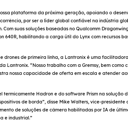
a nossa plataforma da próxima geração, apoiando o desen
orrência, por ser a líder global confiável na indústria g
 Com suas soluções baseadas no Qualcomm Dragonwing, a
n 640R, habilitando a carga útil do Lynx com recursos 
 drones de primeira linha, a Lantronix é uma facilitador
 da Lantronix. “Nosso trabalho com a Gremsy, bem como 
tra nossa capacidade de oferta em escala e atender aos
el termicamente Hadron e do software Prism na solução 
positivos de borda”, disse Mike Walters, vice-president
imento de soluções de câmera habilitadas por IA de últ
e industrial.”