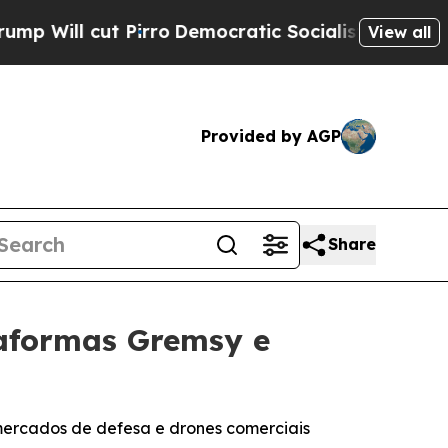
irro
Democratic Socialists of America Propose R
View all
Provided by AGP
Share
taformas Gremsy e
mercados de defesa e drones comerciais