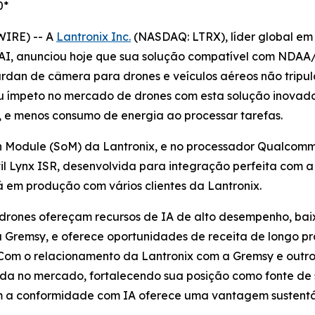
0*
WIRE) -- A
Lantronix Inc.
(NASDAQ: LTRX), líder global em
AI, anunciou hoje que sua solução compatível com NDAA/
rdan de câmera para drones e veículos aéreos não tripula
u ímpeto no mercado de drones com esta solução inovador
, e menos consumo de energia ao processar tarefas.
 Module (SoM) da Lantronix, e no processador Qualcomm
il Lynx ISR, desenvolvida para integração perfeita com
 em produção com vários clientes da Lantronix.
 drones ofereçam recursos de IA de alto desempenho, ba
Gremsy, e oferece oportunidades de receita de longo pra
Com o relacionamento da Lantronix com a Gremsy e outros
ada no mercado, fortalecendo sua posição como fonte de 
a conformidade com IA oferece uma vantagem sustentáv