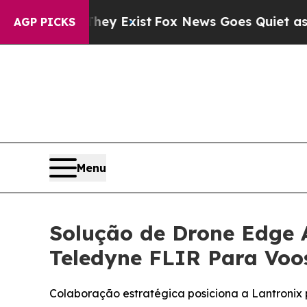
They Exist
Fox News Goes Quiet as 'Maga Media Pi
AGP PICKS
Menu
Solução de Drone Edge 
Teledyne FLIR Para Voos
Colaboração estratégica posiciona a Lantronix