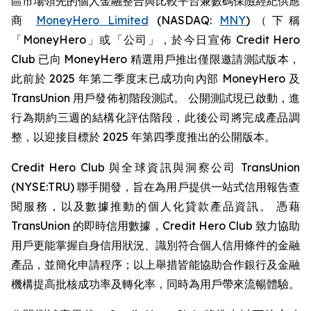
區市場領先的個人金融整合與比較平台兼數碼保險經紀供應
商
MoneyHero Limited
(NASDAQ:
MNY
)（下稱
「MoneyHero」或「公司」，於今日宣佈 Credit Hero
Club 已向 MoneyHero 精選用戶推出僅限邀請測試版本，
此前於 2025 年第二季度末已成功向內部 MoneyHero 及
TransUnion 用戶發佈初階段測試。 公開測試現已啟動，進
行為期約三週的結構化評估階段，此後公司將完成產品調
整，以迎接目標於 2025 年第四季度推出的公開版本。
Credit Hero Club 與全球資訊與洞察公司 TransUnion
(NYSE:TRU) 聯手開發，旨在為用戶提供一站式信用報告查
閱服務，以及數據推動的個人化貸款產品資訊。 憑藉
TransUnion 的即時信用數據，Credit Hero Club 致力協助
用戶更能掌握自身信用狀況、識別符合個人信用條件的金融
產品，並簡化申請程序；以上舉措皆能協助合作銀行及金融
機構提高批核成功率及轉化率，同時為用戶帶來流暢體驗。