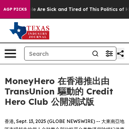
n: “People Are Sick and Tired of This Politics of Hatr
AGP PICKS
MoneyHero 在香港推出由
TransUnion 驅動的 Credit
Hero Club 公開測試版
香港, Sept. 13, 2025 (GLOBE NEWSWIRE) -- 大東南亞地