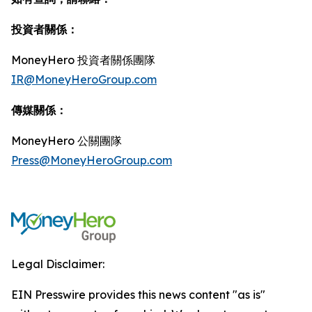
投資者關係：
MoneyHero 投資者關係團隊
IR@MoneyHeroGroup.com
傳媒關係：
MoneyHero 公關團隊
Press@MoneyHeroGroup.com
Legal Disclaimer:
EIN Presswire provides this news content "as is"