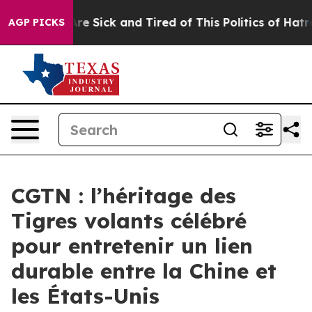
eople Are Sick and Tired of This Politics of Hatred”
Th
AGP PICKS
CGTN : l’héritage des
Tigres volants célébré
pour entretenir un lien
durable entre la Chine et
les États-Unis